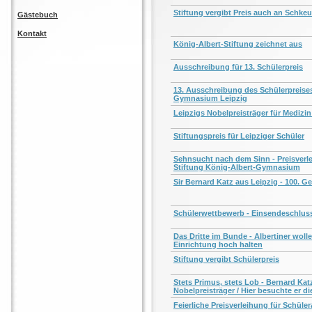
Stiftung vergibt Preis auch an Schkeu
Gästebuch
Kontakt
König-Albert-Stiftung zeichnet aus
Ausschreibung für 13. Schülerpreis
13. Ausschreibung des Schülerpreises
Gymnasium Leipzig
Leipzigs Nobelpreis­träger für Medizin
Stiftungspreis für Leipziger Schüler
Sehnsucht nach dem Sinn - Preisver
Stiftung König-Albert-Gymnasium
Sir Bernard Katz aus Leipzig - 100. G
Schülerwettbewerb - Einsendeschluss
Das Dritte im Bunde - Albertiner wo
Einrichtung hoch halten
Stiftung vergibt Schülerpreis
Stets Primus, stets Lob - Bernard Kat
Nobelpreisträger / Hier besuchte er d
Feierliche Preisverleihung für Schüler