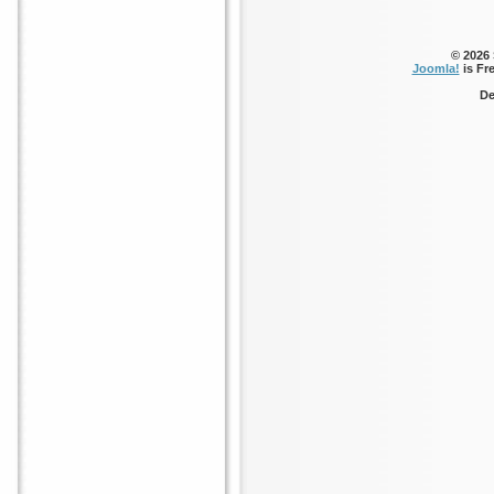
© 2026
Joomla!
is Fr
De