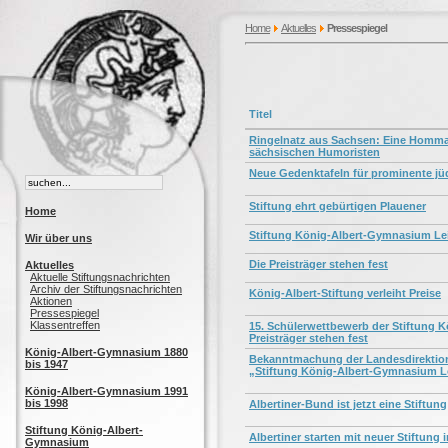
Home
Aktuelles
Pressespiegel
Titel
Ringelnatz aus Sachsen: Eine Homma
sächsischen Humoristen
Neue Gedenktafeln für prominente jü
Stiftung ehrt gebürtigen Plauener
Home
Stiftung König-Albert-Gymnasium Leip
Wir über uns
Die Preisträger stehen fest
Aktuelles
Aktuelle Stiftungsnachrichten
Archiv der Stiftungsnachrichten
König-Albert-Stiftung verleiht Preise
Aktionen
Pressespiegel
Klassentreffen
15. Schülerwettbewerb der Stiftung 
Preisträger stehen fest
König-Albert-Gymnasium 1880
Bekanntmachung der Landesdirektion
bis 1947
„Stiftung König-Albert-Gymnasium Le
König-Albert-Gymnasium 1991
bis 1998
Albertiner-Bund ist jetzt eine Stiftung
Stiftung König-Albert-
Albertiner starten mit neuer Stiftung 
Gymnasium