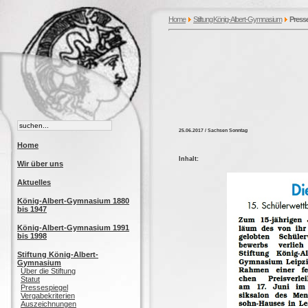
Home
Stiftung König-Albert-Gymnasium
Press
25.06.2017 / Sachsen Sonntag
Home
Inhalt:
Wir über uns
Aktuelles
König-Albert-Gymnasium 1880
bis 1947
König-Albert-Gymnasium 1991
bis 1998
Stiftung König-Albert-
Gymnasium
Über die Stiftung
Statut
Pressespiegel
Vergabekriterien
Auszeichnungen