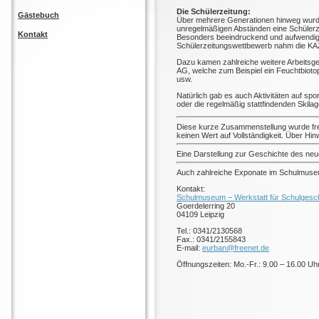
Die Schülerzeitung:
Gästebuch
Über mehrere Generationen hinweg wurde
unregelmäßigen Abständen eine Schülerz
Kontakt
Besonders beeindruckend und aufwendig w
Schülerzeitungswettbewerb nahm die KAZ e
Dazu kamen zahlreiche weitere Arbeitsge
AG, welche zum Beispiel ein Feuchtbioto
usw.
Natürlich gab es auch Aktivitäten auf spo
oder die regelmäßig stattfindenden Skilag
Diese kurze Zusammenstellung wurde fre
keinen Wert auf Vollständigkeit. Über H
Eine Darstellung zur Geschichte des neu
Auch zahlreiche Exponate im Schulmuseu
Kontakt:
Schulmuseum – Werkstatt für Schulgesch
Goerdelerring 20
04109 Leipzig
Tel.: 0341/2130568
Fax.: 0341/2155843
E-mail:
eurban@freenet.de
Öffnungszeiten: Mo.-Fr.: 9.00 – 16.00 