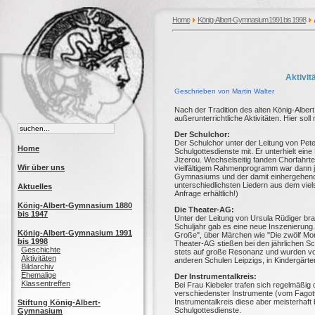
Home
König-Albert-Gymnasium 1991 bis 1998
Aktivi
Geschrieben von Martin Walter
Nach der Tradition des alten König-Alb
außerunterrichtliche Aktivitäten. Hier sol
Der Schulchor:
Der Schulchor unter der Leitung von Pete
Home
Schulgottesdienste mit. Er unterhielt ei
Jizerou. Wechselseitig fanden Chorfahrte
Wir über uns
vielfältigem Rahmenprogramm war dann j
Gymnasiums und der damit einhergehend
unterschiedlichsten Liedern aus dem vie
Aktuelles
Anfrage erhältlich!)
König-Albert-Gymnasium 1880
Die Theater-AG:
bis 1947
Unter der Leitung von Ursula Rüdiger br
Schuljahr gab es eine neue Inszenierung
König-Albert-Gymnasium 1991
Große", über Märchen wie "Die zwölf Mona
bis 1998
Theater-AG stießen bei den jährlichen Sc
Geschichte
stets auf große Resonanz und wurden vom 
Aktivitäten
anderen Schulen Leipzigs, in Kindergärte
Bildarchiv
Ehemalige
Der Instrumentalkreis:
Klassentreffen
Bei Frau Kiebeler trafen sich regelmäßig
verschiedenster Instrumente (vom Fagott
Instrumentalkreis diese aber meisterhaft
Stiftung König-Albert-
Schulgottesdienste.
Gymnasium