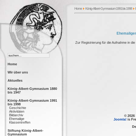
Home
König-Albert-Gymnasium 1991 bis 1998
Ehemaligen
Zur Registrierung für die Aufnahme in die 
Home
Wir über uns
Aktuelles
König-Albert-Gymnasium 1880
bis 1947
König-Albert-Gymnasium 1991
bis 1998
Geschichte
Aktivitäten
Bildarchiv
© 2026
Ehemalige
Joomla!
is Fr
Klassentreffen
De
Stiftung König-Albert-
Gymnasium