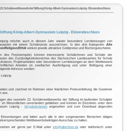
22. Schülerwettbewerb der Stiftung König-Albert-Gymnasium Leipzig - Einsendeschluss
Stiftung König-Albert-Gymnasium Leipzig - Einsendeschluss
Leipzig möchte auch in diesem Jahr wieder besondere Lernleistungen von
siasten mit einem Schülerpreis auszeichnen. In den drei Kategorien
Alte
ie/Religion/Ethik
winken jeweils attraktive Geldpreise und Büchergutscheine.
des Poststempels) können interessierte Schülerinnen und Schüler der
asien des Zuständigkeitsbereiches des Sächsischen Landesamtes für Schule
 Aufsätzen, Projektarbeiten oder besonderen Lernleistungen an dem Wettbewerb
iftlichen Arbeiten (in zweifacher Ausfertigung und unter Beifügung einer
folgende Adresse senden:
 Leipzig
beiten und zeichnet im Rahmen einer feierlichen Preisverleihung die Gewinner
n aus.
ngen des nunmehr 22. Schülerwettbewerbs der Stiftung im laufenden Schuljahr
r im Wesentlichen unverändert geblieben und können im Einzelnen unter dem
asium Leipzig -
Vergabekriterien
angesehen und zum Download abgerufen
 Einsendungen und bitten auch alle in den vorgenannten Bereichen tätigen
vielversprechenden Wettbewerbsbeiträgen Ausschau zu halten.
 stehen wir gerne per E-Mail unter
info@albertiner.de
oder telefonisch unter