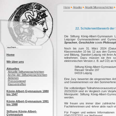
Home
Aktuelles
Aktuelle Stiftungsnachrichten
22. Schülerwettbewerb der 
Die Stiftung König-Albert-Gymnasium 
Leipziger Gymnasiastinnen und Gymna
Sprachen
,
Geschichte
sowie
Philosoph
Noch bis zum 31. März 2024 (Datum 
Klassenstufen 10 bis 12 aus den Gymn
Home
und Bildung, Standort Leipzig mit ihren
teilnehmen. Dazu müssen sie ihre schr
elektronischen Version z. B. auf CD) an 
Wir über uns
Stiftung König-Albert-Gymnasium
Aktuelles
Riesaer Straße 197
Aktuelle Stiftungsnachrichten
04319 Leipzig
Archiv der Stiftungsnachrichten
Aktionen
Eine Jury bewertet die eingereichten Ar
Pressespiegel
und Gewinnerinnen vor den Sommerferie
Klassentreffen
Die vollständigen Teilnahmevoraussetzu
König-Albert-Gymnasium 1880
2023/2024 sind im Vergleich zum Vorjah
bis 1947
Menüpunkt Stiftung König-Albert-Gymn
werden.
König-Albert-Gymnasium 1991
Wir freuen uns immer über zahlreiche
bis 1998
Fachlehrerinnen und -lehrer aktiv nach 
Stiftung König-Albert-
Für Fragen und weitere Informationen
Gymnasium
0341/22373311 zur Verfügung!