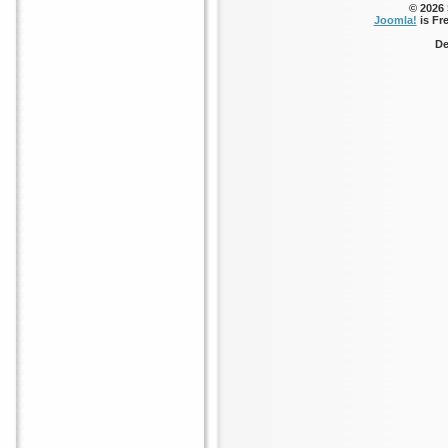
© 2026
Joomla!
is Fr
De