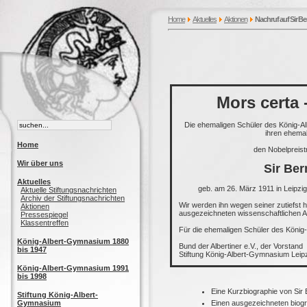
Home
Aktuelles
Aktionen
Nachruf auf Sir B
Mors certa 
Die ehemaligen Schüler des König-A
ihren ehemal
Home
den Nobelpreist
Wir über uns
Sir Ber
Aktuelles
geb. am 26. März 1911 in Leipzig
Aktuelle Stiftungsnachrichten
Archiv der Stiftungsnachrichten
Wir werden ihn wegen seiner zutiefst
Aktionen
ausgezeichneten wissenschaftlichen Ar
Pressespiegel
Klassentreffen
Für die ehemaligen Schüler des Köni
König-Albert-Gymnasium 1880
Bund der Albertiner e.V., der Vorstand
bis 1947
Stiftung König-Albert-Gymnasium Leipzi
König-Albert-Gymnasium 1991
bis 1998
Eine Kurzbiographie von Sir 
Stiftung König-Albert-
Gymnasium
Einen ausgezeichneten biogr