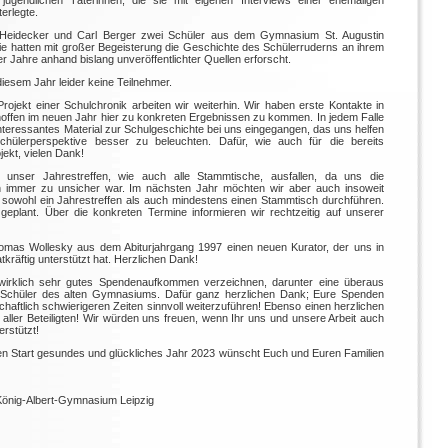
i jugendlichen Täterinnen, die sie mit eigenen Interviews einer ehemaligen
erlegte.
 Heidecker und Carl Berger zwei Schüler aus dem Gymnasium St. Augustin
ie hatten mit großer Begeisterung die Geschichte des Schülerruderns an ihrem
 Jahre anhand bislang unveröffentlichter Quellen erforscht.
iesem Jahr leider keine Teilnehmer.
ojekt einer Schulchronik arbeiten wir weiterhin. Wir haben erste Kontakte in
 hoffen im neuen Jahr hier zu konkreten Ergebnissen zu kommen. In jedem Falle
 interessantes Material zur Schulgeschichte bei uns eingegangen, das uns helfen
chülerperspektive besser zu beleuchten. Dafür, wie auch für die bereits
kt, vielen Dank!
unser Jahrestreffen, wie auch alle Stammtische, ausfallen, da uns die
h immer zu unsicher war. Im nächsten Jahr möchten wir aber auch insoweit
 sowohl ein Jahrestreffen als auch mindestens einen Stammtisch durchführen.
 geplant. Über die konkreten Termine informieren wir rechtzeitig auf unserer
Thomas Wollesky aus dem Abiturjahrgang 1997 einen neuen Kurator, der uns in
atkräftig unterstützt hat. Herzlichen Dank!
wirklich sehr gutes Spendenaufkommen verzeichnen, darunter eine überaus
Schüler des alten Gymnasiums. Dafür ganz herzlichen Dank; Eure Spenden
chaftlich schwierigeren Zeiten sinnvoll weiterzuführen! Ebenso einen herzlichen
 aller Beteiligten! Wir würden uns freuen, wenn Ihr uns und unsere Arbeit auch
erstützt!
en Start gesundes und glückliches Jahr 2023 wünscht Euch und Euren Familien
 König-Albert-Gymnasium Leipzig