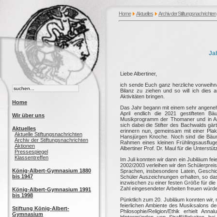
Home
Aktuelles
Archiv der Stiftungsnachrichten
Ja
Liebe Albertiner,
ich sende Euch ganz herzliche vorweihna
Bilanz zu ziehen und so will ich dies 
Aktivitäten bringen.
Home
Das Jahr begann mit einem sehr angeneh
April endlich die 2021 gestifteten
Wir über uns
Musikprogramm der Thomaner und in An
sich dabei die Stifter des Bachwalds gärt
Aktuelles
erinnern nun, gemeinsam mit einer Plak
Aktuelle Stiftungsnachrichten
Hansjürgen Knoche. Noch sind die Bäum
Archiv der Stiftungsnachrichten
Rahmen eines kleinen Frühlingsausflug
Aktionen
Albertiner Prof. Dr. Maul für die Unterstüt
Pressespiegel
Klassentreffen
Im Juli konnten wir dann ein Jubiläum fe
2002/2003 verleihen wir den Schülerpreis
König-Albert-Gymnasium 1880
Sprachen, insbesondere Latein, Geschich
bis 1947
Schüler Auszeichnungen erhalten, so das
inzwischen zu einer festen Größe für di
Zahl eingesendeter Arbeiten freuen würd
König-Albert-Gymnasium 1991
bis 1998
Pünktlich zum 20. Jubiläum konnten wir,
feierlichen Ambiente des Musiksalons d
Stiftung König-Albert-
Philosophie/Religion/Ethik erhielt A
Gymnasium