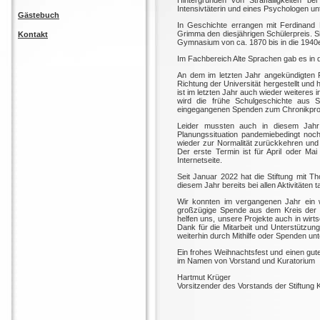
Hintergründen von Straffälligkeiten be
Intensivtäterin und eines Psychologen unt
Gästebuch
In Geschichte errangen mit Ferdinand
Grimma den diesjährigen Schülerpreis. S
Kontakt
Gymnasium von ca. 1870 bis in die 1940er
Im Fachbereich Alte Sprachen gab es in d
An dem im letzten Jahr angekündigten Pr
Richtung der Universität hergestellt und
ist im letzten Jahr auch wieder weiteres
wird die frühe Schulgeschichte aus S
eingegangenen Spenden zum Chronikproje
Leider mussten auch in diesem Jahr 
Planungssituation pandemiebedingt noc
wieder zur Normalität zurückkehren und
Der erste Termin ist für April oder Mai
Internetseite.
Seit Januar 2022 hat die Stiftung mit 
diesem Jahr bereits bei allen Aktivitäten t
Wir konnten im vergangenen Jahr ein 
großzügige Spende aus dem Kreis der 
helfen uns, unsere Projekte auch in wirts
Dank für die Mitarbeit und Unterstützung
weiterhin durch Mithilfe oder Spenden unt
Ein frohes Weihnachtsfest und einen gut
im Namen von Vorstand und Kuratorium
Hartmut Krüger
Vorsitzender des Vorstands der Stiftung