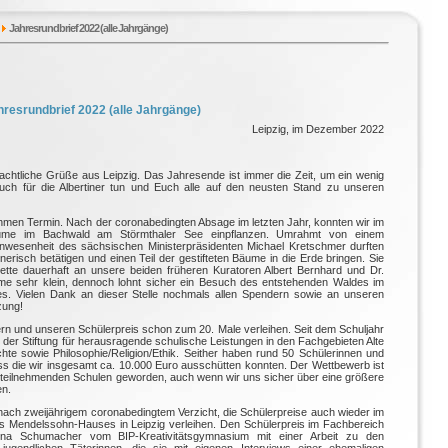
Jahresrundbrief 2022 (alle Jahrgänge)
hresrundbrief 2022 (alle Jahrgänge)
Leipzig, im Dezember 2022
chtliche Grüße aus Leipzig. Das Jahresende ist immer die Zeit, um ein wenig
auch für die Albertiner tun und Euch alle auf den neusten Stand zu unseren
men Termin. Nach der coronabedingten Absage im letzten Jahr, konnten wir im
 Bäume im Bachwald am Störmthaler See einpflanzen. Umrahmt von einem
wesenheit des sächsischen Ministerpräsidenten Michael Kretschmer durften
nerisch betätigen und einen Teil der gestifteten Bäume in die Erde bringen. Sie
ette dauerhaft an unsere beiden früheren Kuratoren Albert Bernhard und Dr.
e sehr klein, dennoch lohnt sicher ein Besuch des entstehenden Waldes im
es. Vielen Dank an dieser Stelle nochmals allen Spendern sowie an unseren
zung!
iern und unseren Schülerpreis schon zum 20. Male verleihen. Seit dem Schuljahr
 der Stiftung für herausragende schulische Leistungen in den Fachgebieten Alte
te sowie Philosophie/Religion/Ethik. Seither haben rund 50 Schülerinnen und
s die wir insgesamt ca. 10.000 Euro ausschütten konnten. Der Wettbewerb ist
e teilnehmenden Schulen geworden, auch wenn wir uns sicher über eine größere
en.
 nach zweijährigem coronabedingtem Verzicht, die Schülerpreise auch wieder im
es Mendelssohn-Hauses in Leipzig verleihen. Den Schülerpreis im Fachbereich
nnaluna Schumacher vom BIP-Kreativitätsgymnasium mit einer Arbeit zu den