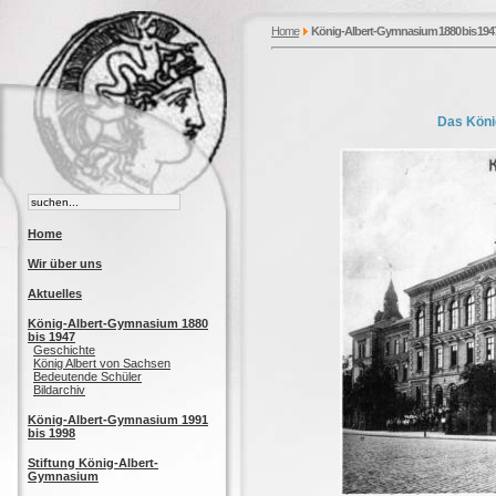
Home
König-Albert-Gymnasium 1880 bis 194
Das Köni
Home
Wir über uns
Aktuelles
König-Albert-Gymnasium 1880
bis 1947
Geschichte
König Albert von Sachsen
Bedeutende Schüler
Bildarchiv
König-Albert-Gymnasium 1991
bis 1998
Stiftung König-Albert-
Gymnasium